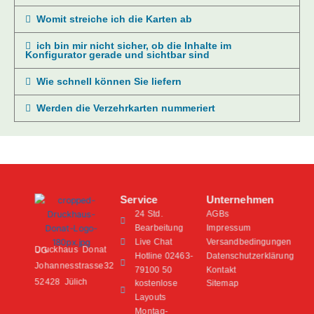
Womit streiche ich die Karten ab
ich bin mir nicht sicher, ob die Inhalte im
Konfigurator gerade und sichtbar sind
Wie schnell können Sie liefern
Werden die Verzehrkarten nummeriert
Service
Unternehmen
24 Std.
AGBs
Bearbeitung
Impressum
Live Chat
Versandbedingungen
Druckhaus Donat UG
Hotline 02463-
Datenschutzerklärung
Johannesstrasse32
79100 50
Kontakt
52428 Jülich
kostenlose
Sitemap
Layouts
Montag-