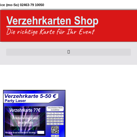
Zum
ice (mo-So) 02463-79 10050
Inhalt
springen
Dieses
Produkt
weist
mehrere
Varianten
auf.
Die