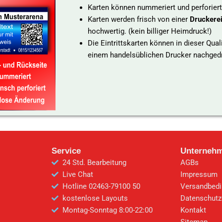
Karten können nummeriert und perforier
Karten werden frisch von einer
Druckere
hochwertig. (kein billiger Heimdruck!)
Die Eintrittskarten können in dieser Qua
einem handelsüblichen Drucker nachge
Service
Unterneh
24 Std. Bearbeitung
AGBs
Live Chat
Impressum
Hotline 02463-79100 50
Versandbed
kostenlose Layouts
Datenschutz
Montag-Sonntag 8:00-22:00
Kontakt