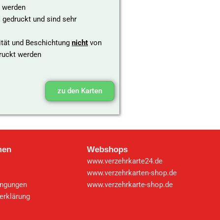
t werden
i
gedruckt und sind sehr
lität und Beschichtung
nicht
von
druckt werden
zu den Karten
men
Webshops
www.verzehrkarte24.de
www.verzehrkarten-shop.de
ingungen
www.verzehrkarte-shop.de
erklärung