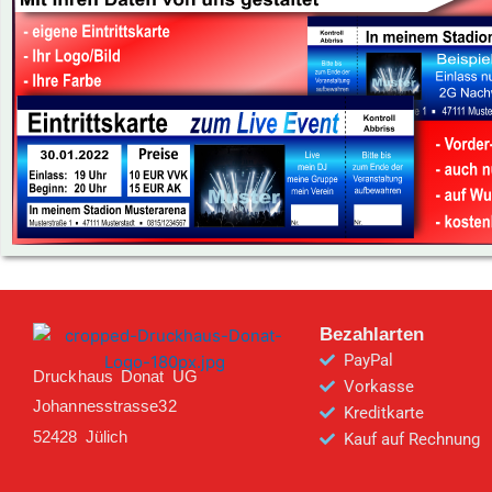
Bezahlarten
PayPal
Druckhaus Donat UG
Vorkasse
Johannesstrasse32
Kreditkarte
52428 Jülich
Kauf auf Rechnung