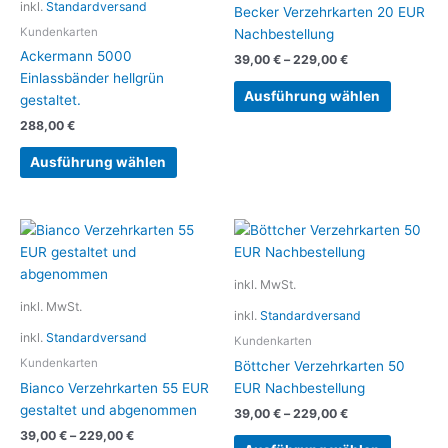
inkl.
Standardversand
auf.
Becker Verzehrkarten 20 EUR
Die
Kundenkarten
Nachbestellung
Optionen
Ackermann 5000
39,00
€
–
229,00
€
können
Einlassbänder hellgrün
auf
Ausführung wählen
gestaltet.
der
288,00
€
Produkts
gewählt
Ausführung wählen
werden
Dieses
Dieses
Produkt
Produkt
weist
weist
inkl. MwSt.
mehrere
mehrere
inkl. MwSt.
inkl.
Standardversand
Varianten
Variante
inkl.
Standardversand
auf.
auf.
Kundenkarten
Die
Die
Kundenkarten
Böttcher Verzehrkarten 50
Optionen
Optionen
Bianco Verzehrkarten 55 EUR
EUR Nachbestellung
können
können
gestaltet und abgenommen
39,00
€
–
229,00
€
auf
auf
39,00
€
–
229,00
€