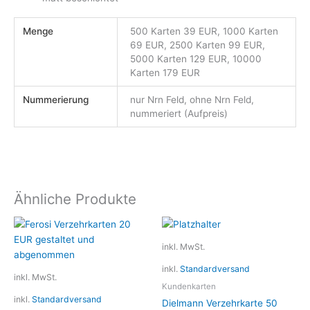
Menge
500 Karten 39 EUR, 1000 Karten
69 EUR, 2500 Karten 99 EUR,
5000 Karten 129 EUR, 10000
Karten 179 EUR
Nummerierung
nur Nrn Feld, ohne Nrn Feld,
nummeriert (Aufpreis)
Ähnliche Produkte
Dieses
Dieses
Produkt
Produkt
inkl. MwSt.
weist
weist
inkl.
Standardversand
mehrere
mehrere
inkl. MwSt.
Varianten
Variante
Kundenkarten
inkl.
Standardversand
auf.
auf.
Dielmann Verzehrkarte 50