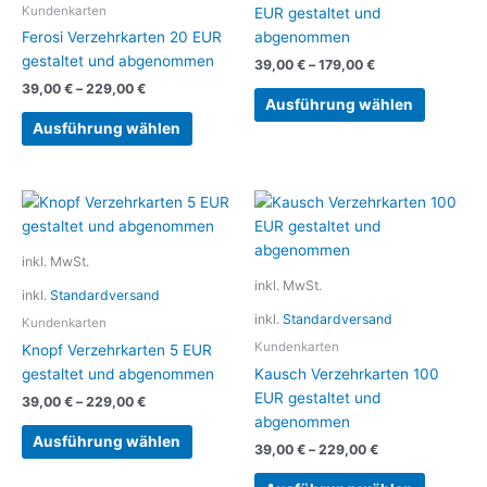
Die
Die
Kundenkarten
EUR gestaltet und
Optionen
Optionen
Ferosi Verzehrkarten 20 EUR
abgenommen
können
können
gestaltet und abgenommen
39,00
€
–
179,00
€
auf
auf
39,00
€
–
229,00
€
der
der
Ausführung wählen
Produktseite
Produkts
Ausführung wählen
gewählt
gewählt
werden
werden
Dieses
Dieses
Produkt
Produkt
weist
weist
inkl. MwSt.
mehrere
mehrere
inkl. MwSt.
inkl.
Standardversand
Varianten
Variante
inkl.
Standardversand
auf.
auf.
Kundenkarten
Die
Die
Kundenkarten
Knopf Verzehrkarten 5 EUR
Optionen
Optionen
gestaltet und abgenommen
Kausch Verzehrkarten 100
können
können
EUR gestaltet und
39,00
€
–
229,00
€
auf
auf
abgenommen
der
der
Ausführung wählen
39,00
€
–
229,00
€
Produktseite
Produkts