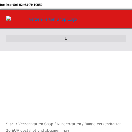
Zum
ice (mo-So) 02463-79 10050
Inhalt
springen
Bange
Verzehrkarten
20
EUR
gestaltet
und
abgenommen
Menge
Start
/
Verzehrkarten Shop
/
Kundenkarten
/ Bange Verzehrkarten
20 EUR gestaltet und abgenommen