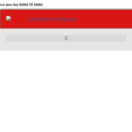
Zum
ice (mo-So) 02463-79 10050
Inhalt
springen
Bodmer-
Mrasek
Verzehrkarten
10
EUR
gestaltet
und
abgenommen
Menge