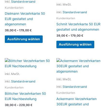
inkl.
Standardversand
mehrere
mehrere
inkl. MwSt.
Varianten
Variante
Kundenkarten
inkl.
Standardversand
auf.
auf.
Dielmann Verzehrkarte 50
Die
Die
Kundenkarten
EUR gestaltet und
Optionen
Optionen
abgenommen
Schmit Verzehrkarte 50 EUR
können
können
gestaltet und abgenommen
39,00
€
–
179,00
€
auf
auf
39,00
€
–
179,00
€
der
der
Ausführung wählen
Produktseite
Produkts
Ausführung wählen
gewählt
gewählt
werden
werden
Dieses
Dieses
Produkt
Produkt
weist
weist
inkl. MwSt.
mehrere
mehrere
inkl. MwSt.
inkl.
Standardversand
Varianten
Variante
inkl.
Standardversand
auf.
auf.
Kundenkarten
Die
Die
Kundenkarten
Böttcher Verzehrkarten 50
Optionen
Optionen
EUR Nachbestellung
Ackermann Verzehrkarten
können
können
30EUR gestaltet und
39,00
€
–
229,00
€