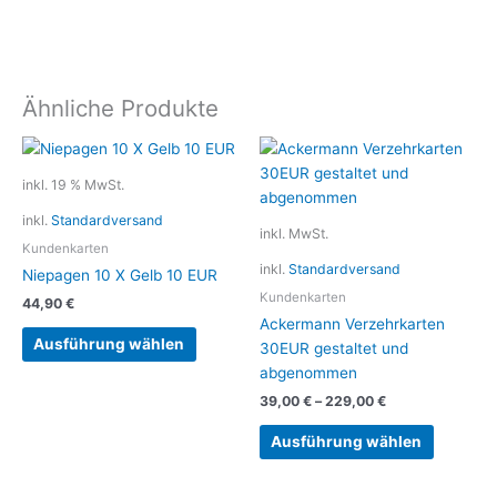
Ähnliche Produkte
Dieses
Produkt
inkl. 19 % MwSt.
weist
inkl.
Standardversand
mehrere
inkl. MwSt.
Variante
Kundenkarten
inkl.
Standardversand
auf.
Niepagen 10 X Gelb 10 EUR
Die
Kundenkarten
44,90
€
Optionen
Ackermann Verzehrkarten
können
Ausführung wählen
30EUR gestaltet und
auf
abgenommen
der
39,00
€
–
229,00
€
Produkts
gewählt
Ausführung wählen
werden