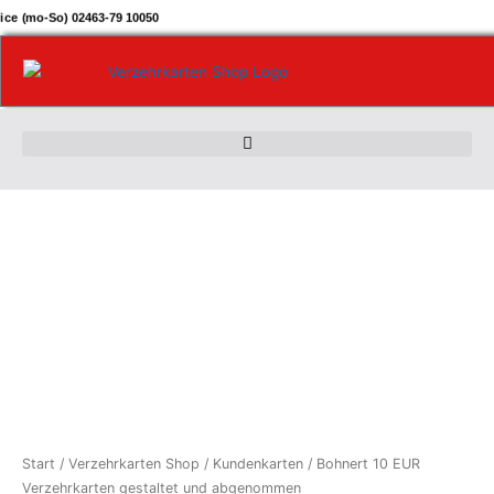
Zum
ice (mo-So) 02463-79 10050
Inhalt
springen
Bohnert
10
EUR
Verzehrkarten
gestaltet
und
abgenommen
Menge
Start
/
Verzehrkarten Shop
/
Kundenkarten
/ Bohnert 10 EUR
Verzehrkarten gestaltet und abgenommen