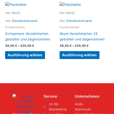
Dieses
Dieses
Produkt
Produkt
inkl. MwSt.
inkl. MwSt.
weist
weist
inkl.
Standardversand
inkl.
Standardversand
mehrere
mehrere
Varianten
Variante
Kundenkarten
Kundenkarten
auf.
auf.
Schopmans Verzehrkarten
Akyel Verzehrkarten 24
Die
Die
gestaltet und abgenommen
gestaltet und abgenommen
Optionen
Optionen
39,00
€
–
229,00
€
39,00
€
–
229,00
€
können
können
auf
auf
Ausführung wählen
Ausführung wählen
der
der
Produktseite
Produkts
gewählt
gewählt
werden
werden
Service
Unternehmen
24 Std.
AGBs
Bearbeitung
Impressum