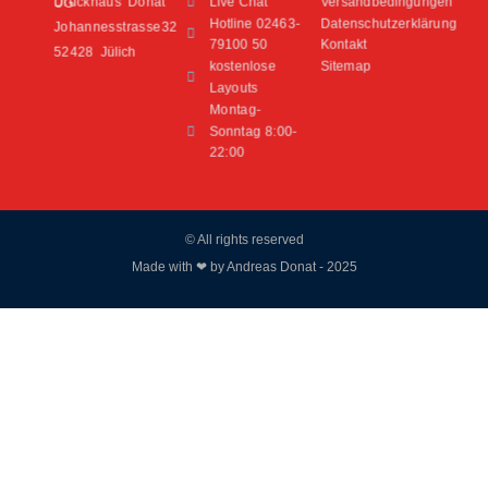
Live Chat
Versandbedingungen
Druckhaus Donat UG
Hotline 02463-
Datenschutzerklärung
Johannesstrasse32
79100 50
Kontakt
52428 Jülich
kostenlose
Sitemap
Layouts
Montag-
Sonntag 8:00-
22:00
© All rights reserved
Made with ❤ by Andreas Donat - 2025