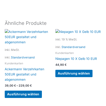
Ähnliche Produkte
Dieses
Produkt
inkl. 19 % MwSt.
weist
inkl.
Standardversand
mehrere
inkl. MwSt.
Varianten
Kundenkarten
inkl.
Standardversand
auf.
Niepagen 10 X Gelb 10 EUR
Die
Kundenkarten
44,90
€
Optionen
Ackermann Verzehrkarten
können
Ausführung wählen
50EUR gestaltet und
auf
abgenommen
der
39,00
€
–
229,00
€
Produktseite
gewählt
Ausführung wählen
werden