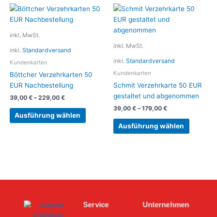
Dieses
Dieses
Produkt
Produkt
weist
weist
inkl. MwSt.
mehrere
mehrere
inkl. MwSt.
inkl.
Standardversand
Varianten
Variante
inkl.
Standardversand
auf.
auf.
Kundenkarten
Die
Die
Kundenkarten
Böttcher Verzehrkarten 50
Optionen
Optionen
EUR Nachbestellung
Schmit Verzehrkarte 50 EUR
können
können
gestaltet und abgenommen
39,00
€
–
229,00
€
auf
auf
39,00
€
–
179,00
€
der
der
Ausführung wählen
Produktseite
Produkts
Ausführung wählen
gewählt
gewählt
werden
werden
Service
Unternehmen