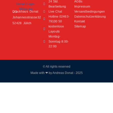
24 Std.
AGBs
Bearbeitung
Impressum
Live Chat
Versandbedingungen
Druckhaus Donat UG
Hotline 02463-
Datenschutzerklärung
Johannesstrasse32
79100 50
Kontakt
52428 Jülich
kostenlose
Sitemap
Layouts
Montag-
Sonntag 8:00-
22:00
© All rights reserved
Made with ❤ by Andreas Donat - 2025