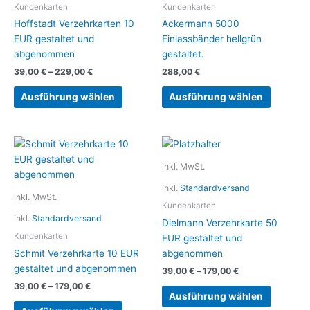
Die
Kundenkarten
Kundenkarten
Optionen
Hoffstadt Verzehrkarten 10
Ackermann 5000
können
EUR gestaltet und
Einlassbänder hellgrün
auf
abgenommen
gestaltet.
der
39,00
€
–
229,00
€
288,00
€
Produktseite
gewählt
Ausführung wählen
Ausführung wählen
werden
Dieses
Dieses
Produkt
Produkt
inkl. MwSt.
weist
weist
inkl.
Standardversand
mehrere
mehrere
inkl. MwSt.
Varianten
Variante
Kundenkarten
inkl.
Standardversand
auf.
auf.
Dielmann Verzehrkarte 50
Die
Die
Kundenkarten
EUR gestaltet und
Optionen
Optionen
Schmit Verzehrkarte 10 EUR
abgenommen
können
können
gestaltet und abgenommen
39,00
€
–
179,00
€
auf
auf
39,00
€
–
179,00
€
der
der
Ausführung wählen