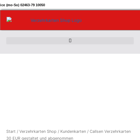
Zum
ice (mo-So) 02463-79 10050
Inhalt
springen
Callsen
Verzehrkarten
30
EUR
gestaltet
und
abgenommen
Menge
Start
/
Verzehrkarten Shop
/
Kundenkarten
/ Callsen Verzehrkarten
30 EUR gestaltet und abgenommen