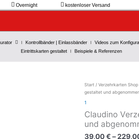
Overnight
kostenloser Versand
urator
Kontrollbänder | Einlassbänder
Videos zum Konfigura
Eintrittskarten gestaltet
Beispiele & Referenzen
Claudino
Start
/
Verzehrkarten Shop
Verzehrkarten
gestaltet und abgenomme
20
1
EUR
Claudino Verz
gestaltet
und
und abgenom
abgenommen
39,00
€
–
229,0
Menge