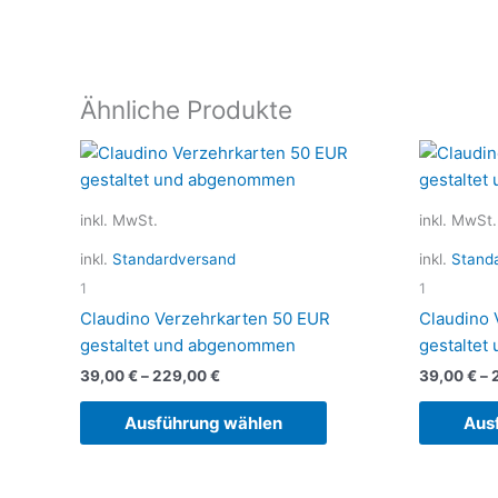
Ähnliche Produkte
Dieses
Produkt
weist
inkl. MwSt.
inkl. MwSt.
mehrere
Varianten
inkl.
Standardversand
inkl.
Stand
auf.
1
1
Die
Claudino Verzehrkarten 50 EUR
Claudino 
Optionen
gestaltet und abgenommen
gestalte
können
39,00
€
–
229,00
€
39,00
€
–
auf
der
Ausführung wählen
Aus
Produktseite
gewählt