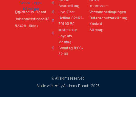
Bearbeitung
Impressum
Live Chat
Versandbedingungen
Druckhaus Donat UG
Hotline 02463-
Datenschutzerklärung
Johannesstrasse32
79100 50
Kontakt
52428 Jülich
kostenlose
Sitemap
Layouts
Montag-
Sonntag 8:00-
22:00
© All rights reserved
Made with ❤ by Andreas Donat - 2025