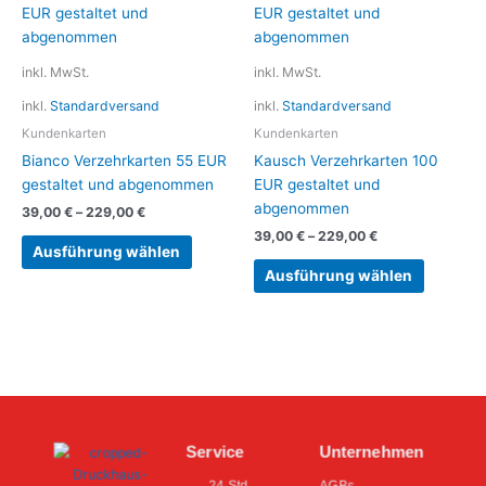
Produkt
Produkt
weist
weist
mehrere
mehrere
inkl. MwSt.
inkl. MwSt.
Varianten
Variante
inkl.
Standardversand
inkl.
Standardversand
auf.
auf.
Die
Die
Kundenkarten
Kundenkarten
Optionen
Optionen
Bianco Verzehrkarten 55 EUR
Kausch Verzehrkarten 100
können
können
gestaltet und abgenommen
EUR gestaltet und
auf
auf
abgenommen
39,00
€
–
229,00
€
der
der
39,00
€
–
229,00
€
Produktseite
Produkts
Ausführung wählen
gewählt
gewählt
Ausführung wählen
werden
werden
Service
Unternehmen
24 Std.
AGBs