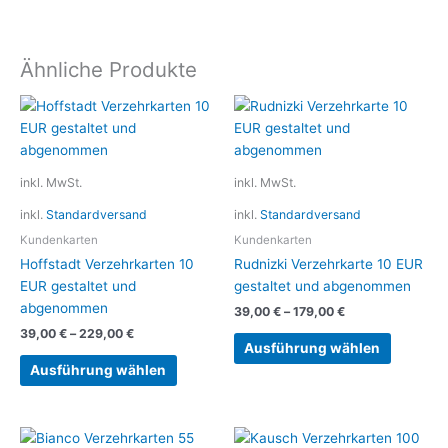
Ähnliche Produkte
Dieses
Dieses
Produkt
Produkt
weist
weist
mehrere
mehrere
inkl. MwSt.
inkl. MwSt.
Varianten
Variante
inkl.
Standardversand
inkl.
Standardversand
auf.
auf.
Die
Die
Kundenkarten
Kundenkarten
Optionen
Optionen
Hoffstadt Verzehrkarten 10
Rudnizki Verzehrkarte 10 EUR
können
können
EUR gestaltet und
gestaltet und abgenommen
auf
auf
abgenommen
39,00
€
–
179,00
€
der
der
39,00
€
–
229,00
€
Produktseite
Produkts
Ausführung wählen
gewählt
gewählt
Ausführung wählen
werden
werden
Dieses
Dieses