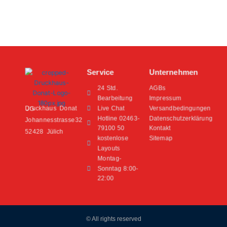
Produktseite
Produkts
gewählt
gewählt
werden
werden
Service
Unternehmen
24 Std.
AGBs
Bearbeitung
Impressum
Live Chat
Versandbedingungen
Druckhaus Donat UG
Hotline 02463-
Datenschutzerklärung
Johannesstrasse32
79100 50
Kontakt
52428 Jülich
kostenlose
Sitemap
Layouts
Montag-
Sonntag 8:00-
22:00
© All rights reserved