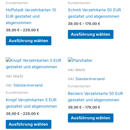
Die
Die
Kundenkarten
Kundenkarten
Optionen
Optionen
Hoffstadt Verzehrkarten 10
Schmit Verzehrkarte 50 EUR
können
können
EUR gestaltet und
gestaltet und abgenommen
auf
auf
abgenommen
39,00
€
–
179,00
€
der
der
39,00
€
–
229,00
€
Produktseite
Produkts
Ausführung wählen
gewählt
gewählt
Ausführung wählen
werden
werden
Dieses
Dieses
Produkt
Produkt
inkl. MwSt.
weist
weist
inkl. MwSt.
inkl.
Standardversand
mehrere
mehrere
inkl.
Standardversand
Varianten
Variante
Kundenkarten
auf.
auf.
Kundenkarten
Beckers Verzehrkarte 50 EUR
Die
Die
Knopf Verzehrkarten 5 EUR
gestaltet und abgenommen
Optionen
Optionen
gestaltet und abgenommen
39,00
€
–
179,00
€
können
können
39,00
€
–
229,00
€
auf
auf
Ausführung wählen
der
der
Ausführung wählen