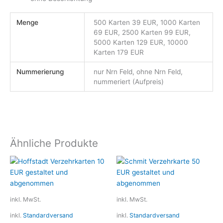
Menge
500 Karten 39 EUR, 1000 Karten
69 EUR, 2500 Karten 99 EUR,
5000 Karten 129 EUR, 10000
Karten 179 EUR
Nummerierung
nur Nrn Feld, ohne Nrn Feld,
nummeriert (Aufpreis)
Ähnliche Produkte
Dieses
Dieses
Produkt
Produkt
weist
weist
mehrere
mehrere
inkl. MwSt.
inkl. MwSt.
Varianten
Variante
inkl.
Standardversand
inkl.
Standardversand
auf.
auf.