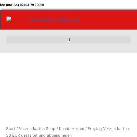
Zum
ice (mo-So) 02463-79 10050
Inhalt
springen
Freytag
Verzehrkarten
50
EUR
gestaltet
und
abgenommen
Menge
Start
/
Verzehrkarten Shop
/
Kundenkarten
/ Freytag Verzehrkarten
50 EUR gestaltet und abgenommen