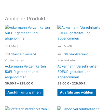
Ähnliche Produkte
Dieses
Dieses
Produkt
Produkt
weist
weist
mehrere
mehrere
inkl. MwSt.
inkl. MwSt.
Varianten
Variante
inkl.
Standardversand
inkl.
Standardversand
auf.
auf.
Die
Die
Kundenkarten
Kundenkarten
Optionen
Optionen
Ackermann Verzehrkarten
Ackermann Verzehrkarten
können
können
50EUR gestaltet und
30EUR gestaltet und
auf
auf
abgenommen
abgenommen
der
der
39,00
€
–
229,00
€
39,00
€
–
229,00
€
Produktseite
Produkts
gewählt
gewählt
Ausführung wählen
Ausführung wählen
werden
werden
Dieses
Dieses