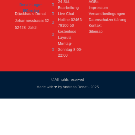
24 Std.
AGBs
Bearbeitung
Impressum
Live Chat
Versandbedingungen
Druckhaus Donat UG
Hotline 02463-
Datenschutzerklärung
Johannesstrasse32
79100 50
Kontakt
52428 Jülich
kostenlose
Sitemap
Layouts
Montag-
Sonntag 8:00-
22:00
© All rights reserved
Made with ❤ by Andreas Donat - 2025