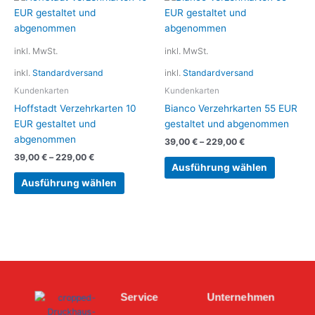
Produkt
Produkt
weist
weist
mehrere
mehrere
inkl. MwSt.
inkl. MwSt.
Varianten
Variante
inkl.
Standardversand
inkl.
Standardversand
auf.
auf.
Die
Die
Kundenkarten
Kundenkarten
Optionen
Optionen
Hoffstadt Verzehrkarten 10
Bianco Verzehrkarten 55 EUR
können
können
EUR gestaltet und
gestaltet und abgenommen
auf
auf
abgenommen
39,00
€
–
229,00
€
der
der
39,00
€
–
229,00
€
Produktseite
Produkts
Ausführung wählen
gewählt
gewählt
Ausführung wählen
werden
werden
Service
Unternehmen