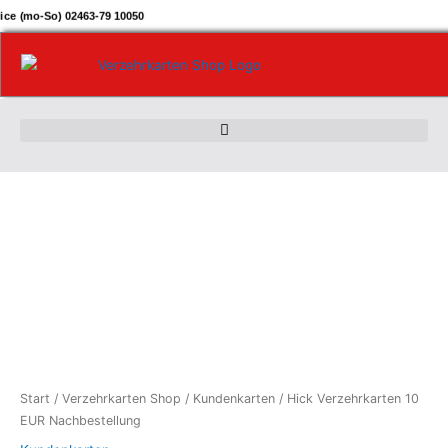
Zum
ice (mo-So) 02463-79 10050
Inhalt
springen
Hick
Verzehrkarten
10
EUR
Nachbestellung
Menge
Start
/
Verzehrkarten Shop
/
Kundenkarten
/ Hick Verzehrkarten 10
EUR Nachbestellung