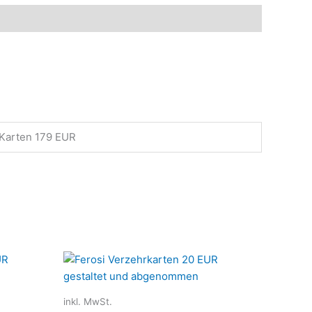
 Karten 179 EUR
Dieses
Dieses
Produkt
Produkt
weist
weist
inkl. MwSt.
mehrere
mehrere