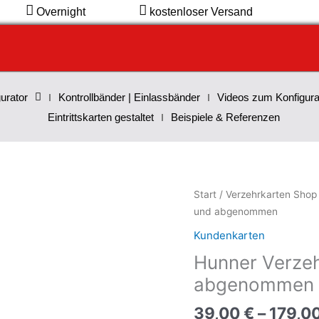
Overnight
kostenloser Versand
urator
Kontrollbänder | Einlassbänder
Videos zum Konfigura
Eintrittskarten gestaltet
Beispiele & Referenzen
Hunner
Start
/
Verzehrkarten Shop
Verzehrkarte
und abgenommen
10
Kundenkarten
EUR
Hunner Verzeh
gestaltet
und
abgenommen
abgenommen
39,00
€
–
179,0
Menge