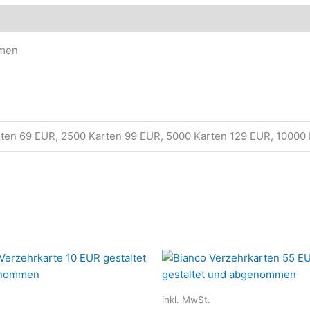
ktsicherheit
mmen
rten 69 EUR, 2500 Karten 99 EUR, 5000 Karten 129 EUR, 10000
Dieses
Produkt
weist
inkl. MwSt.
mehrere