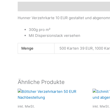
Beschreibung
Zusätzliche Informationen
Produ
Hunner Verzehrkarte 10 EUR gestaltet und abgeno
300g pro m²
Mit Dispersionslack versehen
Menge
500 Karten 39 EUR, 1000 Ka
Ähnliche Produkte
Dieses
Produkt
weist
inkl. MwSt.
inkl. MwSt.
mehrere