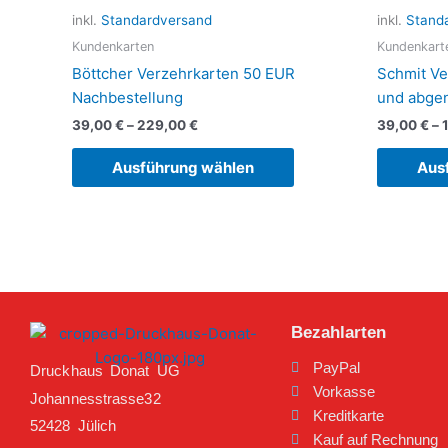
Varianten
inkl.
Standardversand
inkl.
Stand
auf.
Kundenkarten
Kundenkart
Die
Böttcher Verzehrkarten 50 EUR
Schmit Ve
Optionen
Nachbestellung
und abg
können
39,00
€
–
229,00
€
39,00
€
–
auf
der
Ausführung wählen
Aus
Produktseite
gewählt
werden
Bezahlarten
PayPal
Druckhaus Donat UG
Vorkasse
Johannesstrasse32
Kreditkarte
52428 Jülich
Kauf auf Rechnung