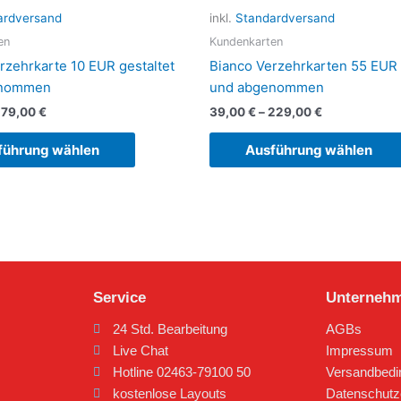
Varianten
ardversand
inkl.
Standardversand
auf.
en
Kundenkarten
Die
rzehrkarte 10 EUR gestaltet
Bianco Verzehrkarten 55 EUR 
Optionen
enommen
und abgenommen
können
179,00
€
39,00
€
–
229,00
€
auf
der
führung wählen
Ausführung wählen
Produktseite
gewählt
werden
Service
Unterneh
24 Std. Bearbeitung
AGBs
Live Chat
Impressum
Hotline 02463-79100 50
Versandbed
kostenlose Layouts
Datenschutz