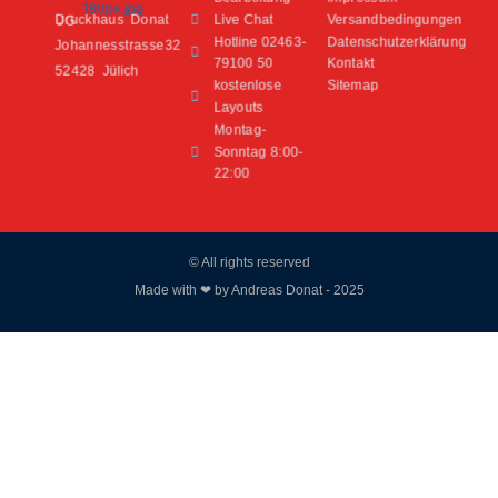
Live Chat
Versandbedingungen
Druckhaus Donat UG
Hotline 02463-
Datenschutzerklärung
Johannesstrasse32
79100 50
Kontakt
52428 Jülich
kostenlose
Sitemap
Layouts
Montag-
Sonntag 8:00-
22:00
© All rights reserved
Made with ❤ by Andreas Donat - 2025