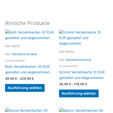
Ähnliche Produkte
Dieses
Dieses
Produkt
Produkt
weist
weist
inkl. MwSt.
mehrere
mehrere
inkl. MwSt.
inkl.
Standardversand
Varianten
Variante
inkl.
Standardversand
auf.
auf.
Kundenkarten
Die
Die
Kundenkarten
Roth Verzehrkarten 30 EUR
Optionen
Optionen
gestaltet und abgenommen
Schmit Verzehrkarte 10 EUR
können
können
gestaltet und abgenommen
39,00
€
–
229,00
€
auf
auf
39,00
€
–
179,00
€
der
der
Ausführung wählen
Produktseite
Produkts
Ausführung wählen
gewählt
gewählt
werden
werden
Dieses
Dieses