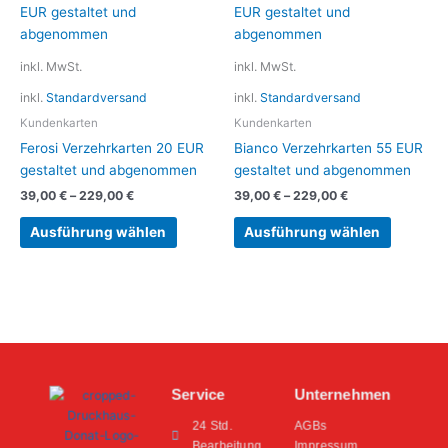
Produkt
Produkt
weist
weist
mehrere
mehrere
inkl. MwSt.
inkl. MwSt.
Varianten
Variante
inkl.
Standardversand
inkl.
Standardversand
auf.
auf.
Die
Die
Kundenkarten
Kundenkarten
Optionen
Optionen
Ferosi Verzehrkarten 20 EUR
Bianco Verzehrkarten 55 EUR
können
können
gestaltet und abgenommen
gestaltet und abgenommen
auf
auf
39,00
€
–
229,00
€
39,00
€
–
229,00
€
der
der
Produktseite
Produkts
Ausführung wählen
Ausführung wählen
gewählt
gewählt
werden
werden
Service
Unternehmen
24 Std.
AGBs
Bearbeitung
Impressum