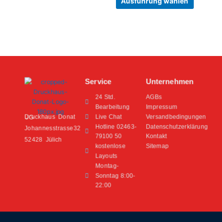
gewählt
gewählt
Ausführung wählen
werden
werden
Service
Unternehmen
24 Std.
AGBs
Bearbeitung
Impressum
Live Chat
Versandbedingungen
Druckhaus Donat UG
Hotline 02463-
Datenschutzerklärung
Johannesstrasse32
79100 50
Kontakt
52428 Jülich
kostenlose
Sitemap
Layouts
Montag-
Sonntag 8:00-
22:00