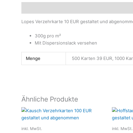
Beschreibung
Zusätzliche Informationen
Produ
Lopes Verzehrkarte 10 EUR gestaltet und abgenom
300g pro m²
Mit Dispersionslack versehen
Menge
500 Karten 39 EUR, 1000 Ka
Ähnliche Produkte
Dieses
Produkt
weist
inkl. MwSt.
inkl. MwSt.
mehrere