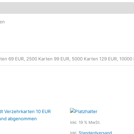
ktsicherheit
men
rten 69 EUR, 2500 Karten 99 EUR, 5000 Karten 129 EUR, 10000
Dieses
Produkt
inkl. 19 % MwSt.
weist
mehrere
inkl.
Standardversand