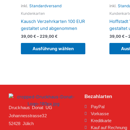
Varianten
inkl.
Standardversand
inkl.
Stand
auf.
Kundenkarten
Kundenkart
Die
Kausch Verzehrkarten 100 EUR
Hoffstadt
Optionen
gestaltet und abgenommen
gestalte
können
39,00
€
–
229,00
€
39,00
€
–
auf
der
Ausführung wählen
Aus
Produktseite
gewählt
werden
Bezahlarten
PayPal
Druckhaus Donat UG
Vorkasse
Johannesstrasse32
Kreditkarte
52428 Jülich
Kauf auf Rechnung