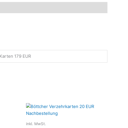
 Karten 179 EUR
Dieses
Produkt
weist
inkl. MwSt.
mehrere