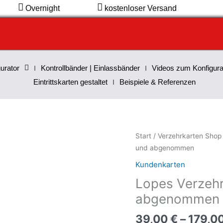
Overnight
kostenloser Versand
urator
Kontrollbänder | Einlassbänder
Videos zum Konfigura
Eintrittskarten gestaltet
Beispiele & Referenzen
Lopes
Start
/
Verzehrkarten Shop
Verzehrkarte
und abgenommen
10
Kundenkarten
EUR
Lopes Verzehr
gestaltet
und
abgenommen
abgenommen
39,00
€
–
179,0
Menge