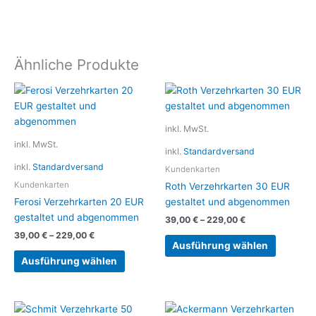
Ähnliche Produkte
Dieses
Dieses
Produkt
Produkt
weist
weist
inkl. MwSt.
mehrere
mehrere
inkl. MwSt.
inkl.
Standardversand
Varianten
Variante
inkl.
Standardversand
auf.
auf.
Kundenkarten
Die
Die
Kundenkarten
Roth Verzehrkarten 30 EUR
Optionen
Optionen
Ferosi Verzehrkarten 20 EUR
gestaltet und abgenommen
können
können
gestaltet und abgenommen
39,00
€
–
229,00
€
auf
auf
39,00
€
–
229,00
€
der
der
Ausführung wählen
Produktseite
Produkts
Ausführung wählen
gewählt
gewählt
werden
werden
Dieses
Dieses