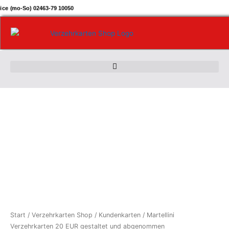
Zum
ice (mo-So) 02463-79 10050
Inhalt
springen
Martellini
Verzehrkarten
20
EUR
gestaltet
und
abgenommen
Menge
Start
/
Verzehrkarten Shop
/
Kundenkarten
/ Martellini
Verzehrkarten 20 EUR gestaltet und abgenommen