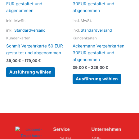
Produkt
Produkt
weist
weist
mehrere
mehrere
inkl. MwSt.
inkl. MwSt.
Varianten
Variante
inkl.
Standardversand
inkl.
Standardversand
auf.
auf.
Die
Die
Kundenkarten
Kundenkarten
Optionen
Optionen
Schmit Verzehrkarte 50 EUR
Ackermann Verzehrkarten
können
können
gestaltet und abgenommen
30EUR gestaltet und
auf
auf
abgenommen
39,00
€
–
179,00
€
der
der
39,00
€
–
229,00
€
Produktseite
Produkts
Ausführung wählen
gewählt
gewählt
Ausführung wählen
werden
werden
Service
Unternehmen
24 Std.
AGBs