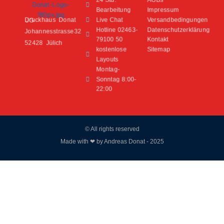
Bearbeitung
Impressum
Live Chat
Versandbedingungen
Druckhaus Donat UG
Hotline 02463-
Datenschutzerklärung
Johannesstrasse32
79100 50
Kontakt
52428 Jülich
kostenlose
Sitemap
Layouts
Montag-
Sonntag 8:00-
22:00
© All rights reserved
Made with ❤ by Andreas Donat - 2025