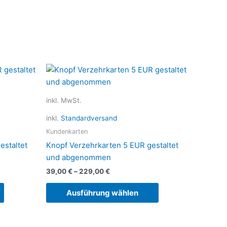
Dieses
Dieses
Produkt
Produkt
weist
weist
inkl. MwSt.
mehrere
mehrere
Varianten
Varianten
inkl.
Standardversand
auf.
auf.
Kundenkarten
Die
Die
estaltet
Knopf Verzehrkarten 5 EUR gestaltet
Optionen
Optionen
und abgenommen
können
können
39,00
€
–
229,00
€
auf
auf
der
der
Ausführung wählen
Produktseite
Produktseite
gewählt
gewählt