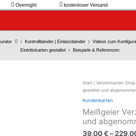
Overnight
kostenloser Versand
urator
Kontrollbänder | Einlassbänder
Videos zum Konfigura
Eintrittskarten gestaltet
Beispiele & Referenzen
Meißgeier
Start
/
Verzehrkarten Shop
Verzehrkarten
gestaltet und abgenomme
30
Kundenkarten
EUR
Meißgeier Ver
gestaltet
und
und abgenom
abgenommen
39,00
€
–
229,0
Menge