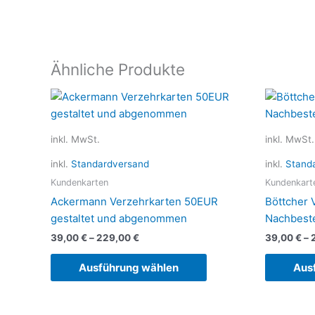
Ähnliche Produkte
Dieses
Produkt
weist
inkl. MwSt.
inkl. MwSt.
mehrere
Varianten
inkl.
Standardversand
inkl.
Stand
auf.
Kundenkarten
Kundenkart
Die
Ackermann Verzehrkarten 50EUR
Böttcher 
Optionen
gestaltet und abgenommen
Nachbest
können
39,00
€
–
229,00
€
39,00
€
–
auf
der
Ausführung wählen
Aus
Produktseite
gewählt