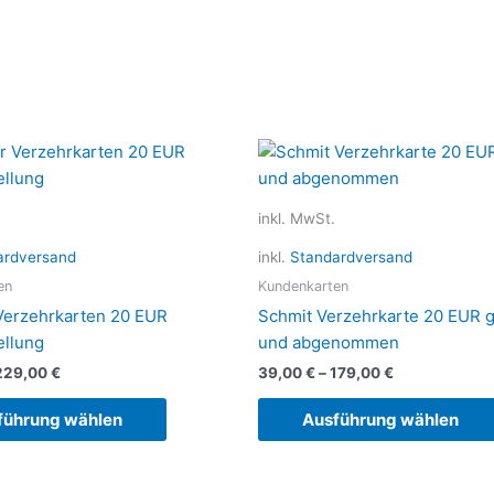
Dieses
Produkt
weist
inkl. MwSt.
mehrere
Varianten
ardversand
inkl.
Standardversand
auf.
en
Kundenkarten
Die
Verzehrkarten 20 EUR
Schmit Verzehrkarte 20 EUR g
Optionen
ellung
und abgenommen
können
229,00
€
39,00
€
–
179,00
€
auf
der
führung wählen
Ausführung wählen
Produktseite
gewählt