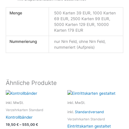
Menge
500 Karten 39 EUR, 1000 Karten
69 EUR, 2500 Karten 99 EUR,
5000 Karten 129 EUR, 10000
Karten 179 EUR
Nummerierung
nur Nrn Feld, ohne Nrn Feld,
nummeriert (Aufpreis)
Ähnliche Produkte
Dieses
Dieses
Produkt
Produkt
inkl. MwSt.
inkl. MwSt.
weist
weist
Verzehrkarten Standard
inkl.
Standardversand
mehrere
mehrere
Kontrollbänder
Varianten
Variante
Verzehrkarten Standard
19,50
€
–
555,00
€
auf.
auf.
Eintrittskarten gestaltet