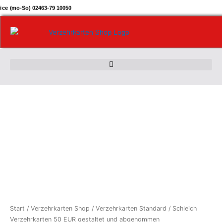
Zum
ice (mo-So) 02463-79 10050
Inhalt
springen
Schleich
Verzehrkarten
50
EUR
gestaltet
und
abgenommen
Menge
Start
/
Verzehrkarten Shop
/
Verzehrkarten Standard
/ Schleich
Verzehrkarten 50 EUR gestaltet und abgenommen