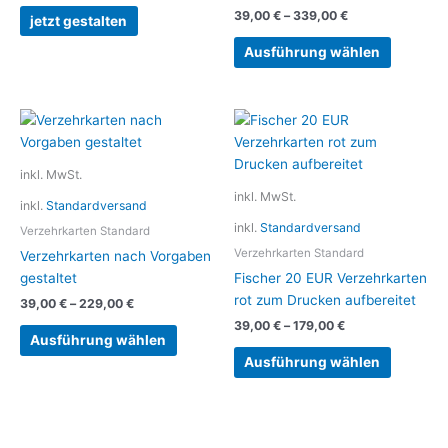
Die
Die
39,00
€
–
339,00
€
jetzt gestalten
Optionen
Optionen
können
können
Ausführung wählen
auf
auf
der
der
Produktseite
Produkts
Dieses
Dieses
gewählt
gewählt
Produkt
Produkt
werden
werden
weist
weist
inkl. MwSt.
mehrere
mehrere
inkl. MwSt.
inkl.
Standardversand
Varianten
Variante
inkl.
Standardversand
auf.
auf.
Verzehrkarten Standard
Die
Die
Verzehrkarten Standard
Verzehrkarten nach Vorgaben
Optionen
Optionen
gestaltet
Fischer 20 EUR Verzehrkarten
können
können
rot zum Drucken aufbereitet
39,00
€
–
229,00
€
auf
auf
39,00
€
–
179,00
€
der
der
Ausführung wählen
Produktseite
Produkts
Ausführung wählen
gewählt
gewählt
werden
werden