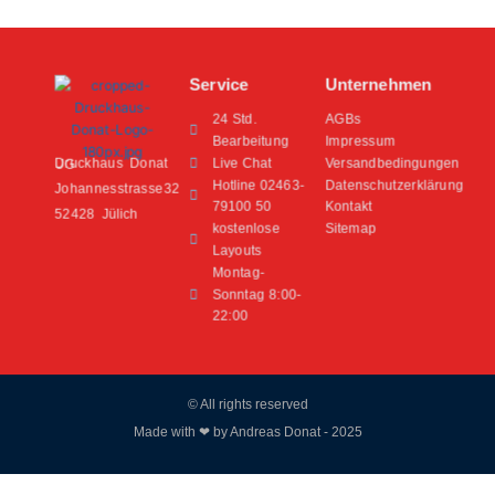
Service
Unternehmen
24 Std.
AGBs
Bearbeitung
Impressum
Live Chat
Versandbedingungen
Druckhaus Donat UG
Hotline 02463-
Datenschutzerklärung
Johannesstrasse32
79100 50
Kontakt
52428 Jülich
kostenlose
Sitemap
Layouts
Montag-
Sonntag 8:00-
22:00
© All rights reserved
Made with ❤ by Andreas Donat - 2025