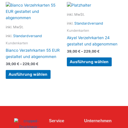
Dieses
Dieses
Produkt
Produkt
inkl. MwSt.
weist
weist
inkl.
Standardversand
mehrere
mehrere
inkl. MwSt.
Varianten
Variante
Kundenkarten
inkl.
Standardversand
auf.
auf.
Akyel Verzehrkarten 24
Die
Die
Kundenkarten
gestaltet und abgenommen
Optionen
Optionen
Bianco Verzehrkarten 55 EUR
39,00
€
–
229,00
€
können
können
gestaltet und abgenommen
auf
auf
Ausführung wählen
39,00
€
–
229,00
€
der
der
Produktseite
Produkts
Ausführung wählen
gewählt
gewählt
werden
werden
Service
Unternehmen