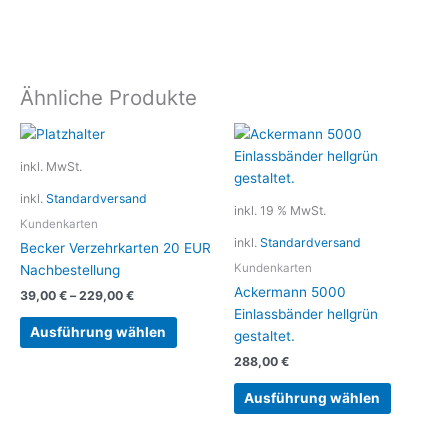
Ähnliche Produkte
Dieses
Produkt
inkl. MwSt.
weist
inkl.
Standardversand
mehrere
inkl. 19 % MwSt.
Varianten
Kundenkarten
inkl.
Standardversand
auf.
Becker Verzehrkarten 20 EUR
Die
Kundenkarten
Nachbestellung
Optionen
Ackermann 5000
39,00
€
–
229,00
€
können
Einlassbänder hellgrün
auf
Ausführung wählen
gestaltet.
der
288,00
€
Produktseite
gewählt
Ausführung wählen
werden