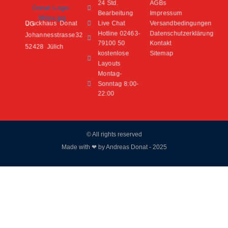
24 Std.
AGBs
Bearbeitung
Impressum
Live Chat
Versandbedingungen
Druckhaus Donat UG
Hotline 02463-
Datenschutzerklärung
Johannesstrasse32
79100 50
Kontakt
52428 Jülich
kostenlose
Sitemap
Layouts
Montag-
Sonntag 8:00-
22:00
© All rights reserved
Made with ❤ by Andreas Donat - 2025