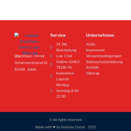
werden
werden
Service
Unternehmen
24 Std.
AGBs
Bearbeitung
Impressum
Live Chat
Versandbedingungen
Druckhaus Donat UG
Hotline 02463-
Datenschutzerklärung
Johannesstrasse32
79100 50
Kontakt
52428 Jülich
kostenlose
Sitemap
Layouts
Montag-
Sonntag 8:00-
22:00
© All rights reserved
Made with ❤ by Andreas Donat - 2025