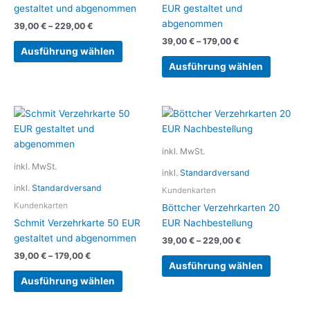
Die
Die
gestaltet und abgenommen
EUR gestaltet und
Optionen
Optionen
abgenommen
39,00
€
–
229,00
€
können
können
39,00
€
–
179,00
€
auf
auf
Ausführung wählen
der
der
Ausführung wählen
Produktseite
Produkts
gewählt
gewählt
werden
werden
Dieses
Dieses
Produkt
Produkt
weist
weist
inkl. MwSt.
mehrere
mehrere
inkl. MwSt.
inkl.
Standardversand
Varianten
Variante
inkl.
Standardversand
auf.
auf.
Kundenkarten
Die
Die
Kundenkarten
Böttcher Verzehrkarten 20
Optionen
Optionen
Schmit Verzehrkarte 50 EUR
EUR Nachbestellung
können
können
gestaltet und abgenommen
39,00
€
–
229,00
€
auf
auf
39,00
€
–
179,00
€
der
der
Ausführung wählen
Produktseite
Produkts
Ausführung wählen
gewählt
gewählt