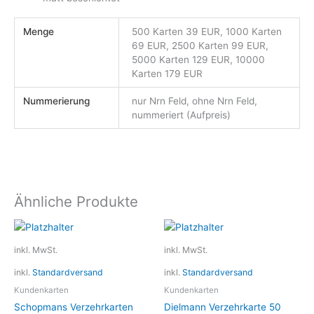
Menge
500 Karten 39 EUR, 1000 Karten
69 EUR, 2500 Karten 99 EUR,
5000 Karten 129 EUR, 10000
Karten 179 EUR
Nummerierung
nur Nrn Feld, ohne Nrn Feld,
nummeriert (Aufpreis)
Ähnliche Produkte
Dieses
Dieses
Produkt
Produkt
inkl. MwSt.
inkl. MwSt.
weist
weist
inkl.
Standardversand
inkl.
Standardversand
mehrere
mehrere
Varianten
Variante
Kundenkarten
Kundenkarten
auf.
auf.
Schopmans Verzehrkarten
Dielmann Verzehrkarte 50