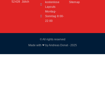
52428 Jülich
kostenlose
Sitemap
Layouts
Montag-
Sonntag 8:00-
22:00
© All rights reserved
Made with ❤ by Andreas Donat - 2025