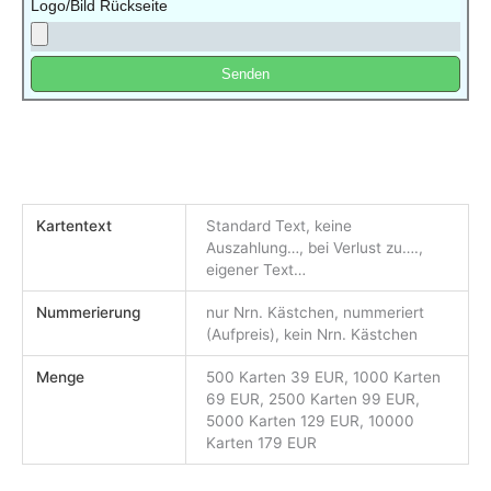
Logo/Bild Rückseite
Senden
A
l
t
e
r
n
Kartentext
Standard Text, keine
Auszahlung…, bei Verlust zu….,
a
eigener Text…
t
i
Nummerierung
nur Nrn. Kästchen, nummeriert
v
(Aufpreis), kein Nrn. Kästchen
e
:
Menge
500 Karten 39 EUR, 1000 Karten
69 EUR, 2500 Karten 99 EUR,
5000 Karten 129 EUR, 10000
Karten 179 EUR