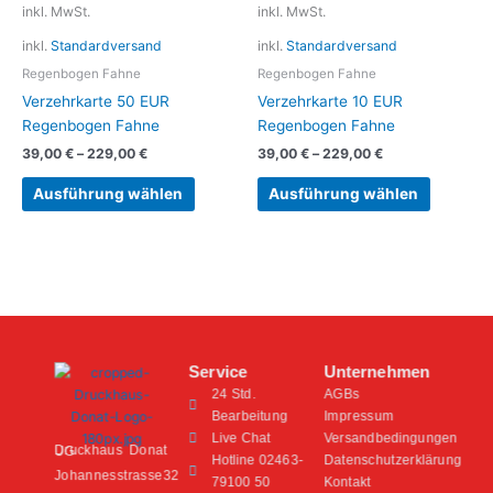
inkl. MwSt.
inkl. MwSt.
mehrere
mehrere
inkl.
Standardversand
inkl.
Standardversand
Varianten
Variante
auf.
auf.
Regenbogen Fahne
Regenbogen Fahne
Die
Die
Verzehrkarte 50 EUR
Verzehrkarte 10 EUR
Optionen
Optionen
Regenbogen Fahne
Regenbogen Fahne
können
können
39,00
€
–
229,00
€
39,00
€
–
229,00
€
auf
auf
der
der
Ausführung wählen
Ausführung wählen
Produktseite
Produkts
gewählt
gewählt
werden
werden
Service
Unternehmen
24 Std.
AGBs
Bearbeitung
Impressum
Live Chat
Versandbedingungen
Druckhaus Donat UG
Hotline 02463-
Datenschutzerklärung
Johannesstrasse32
79100 50
Kontakt