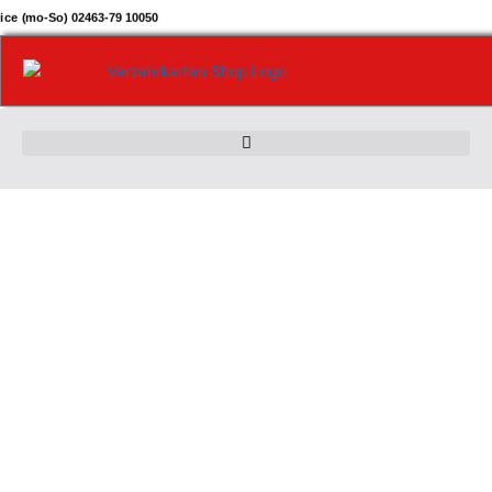
Zum
ice (mo-So) 02463-79 10050
Inhalt
springen
Verzehrkarte
5
EUR
Regenbogen
Fahne
Menge