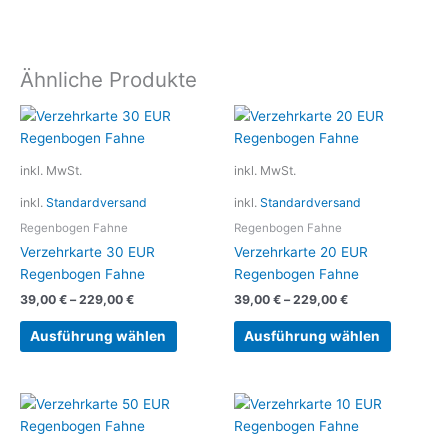
Ähnliche Produkte
Dieses
Dieses
Produkt
Produkt
weist
weist
inkl. MwSt.
inkl. MwSt.
mehrere
mehrere
inkl.
Standardversand
inkl.
Standardversand
Varianten
Variante
auf.
auf.
Regenbogen Fahne
Regenbogen Fahne
Die
Die
Verzehrkarte 30 EUR
Verzehrkarte 20 EUR
Optionen
Optionen
Regenbogen Fahne
Regenbogen Fahne
können
können
39,00
€
–
229,00
€
39,00
€
–
229,00
€
auf
auf
der
der
Ausführung wählen
Ausführung wählen
Produktseite
Produkts
gewählt
gewählt
werden
werden
Dieses
Dieses
Produkt
Produkt
weist
weist