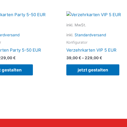
Dieses
Die
Produkt
Pro
inkl. MwSt.
weist
wei
mehrere
meh
ardversand
inkl.
Standardversand
Varianten
Var
r
Konfigurator
auf.
auf.
rten Party 5-50 EUR
Verzehrkarten VIP 5 EUR
Die
Die
229,00
€
39,00
€
–
229,00
€
Optionen
Opt
können
kön
t gestalten
jetzt gestalten
auf
auf
der
der
Produktseite
Pro
gewählt
gew
werden
wer