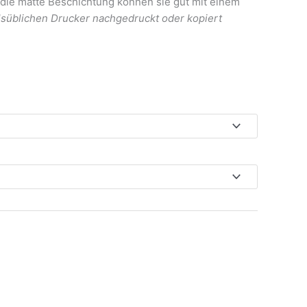
ie matte Beschichtung können sie gut mit einem
süblichen Drucker nachgedruckt oder kopiert