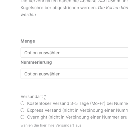
Die Verzehrkarten haben die Abmaße 74X105mm und w
Layout
Kugelschreiber abgestrichen werden.
Die Karten kön
1
werden
Menge
Menge
Nummerierung
Versandart
*
Kostenloser Versand 3-5 Tage (Mo-Fr) bei Numme
Express Versand (nicht in Verbindung einer Numm
Overnight (nicht in Verbindung einer Nummerierun
wählen Sie hier Ihre Versandart aus