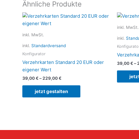
Ähnliche Produkte
Dieses
Produkt
inkl. MwSt.
weist
inkl. MwSt.
mehrere
inkl.
Stand
Varianten
inkl.
Standardversand
Konfigurato
auf.
Konfigurator
Verzehrka
Die
Verzehrkarten Standard 20 EUR oder
39,00
€
–
Optionen
eigener Wert
können
jetz
39,00
€
–
229,00
€
auf
der
jetzt gestalten
Produktseite
gewählt
werden