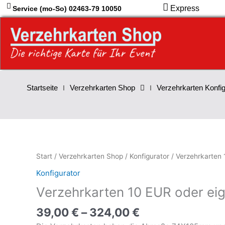
Zum
Express
Service (mo-So) 02463-79 10050
Inhalt
springen
Startseite
Verzehrkarten Shop
Verzehrkarten Konfig
Verzehrkarten
Start
/
Verzehrkarten Shop
/
Konfigurator
/ Verzehrkarten 
10
Konfigurator
EUR
Verzehrkarten 10 EUR oder eig
oder
eigener
39,00
€
–
324,00
€
Wert