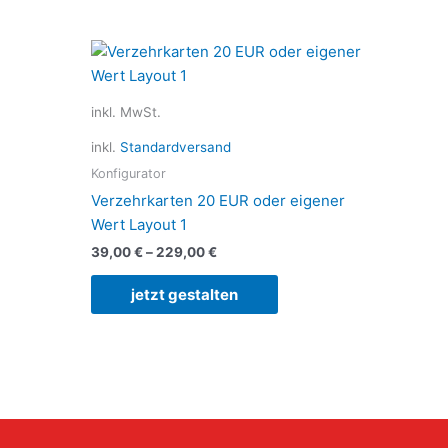
ses
Dieses
dukt
Produkt
st
weist
inkl. MwSt.
rere
mehrere
ianten
Varianten
inkl.
Standardversand
auf.
Konfigurator
Die
Verzehrkarten 20 EUR oder eigener
ionen
Optionen
Wert Layout 1
nen
können
39,00
€
–
229,00
€
auf
der
jetzt gestalten
duktseite
Produktseite
ählt
gewählt
den
werden