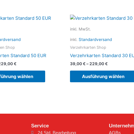
Dieses
Produkt
inkl. MwSt.
weist
mehrere
ardversand
inkl.
Standardversand
Varianten
ten Shop
Verzehrkarten Shop
auf.
rten Standard 50 EUR
Verzehrkarten Standard 30 E
Die
229,00
€
39,00
€
–
229,00
€
Optionen
können
führung wählen
Ausführung wählen
auf
der
Produktseite
gewählt
werden
Service
Unterneh
24 Std. Bearbeitung
AGBs