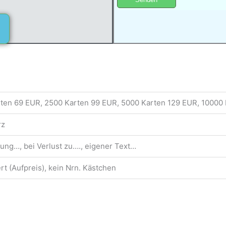
A
l
t
e
r
n
a
t
rten 69 EUR, 2500 Karten 99 EUR, 5000 Karten 129 EUR, 10000
i
v
rz
e
ung…, bei Verlust zu…., eigener Text…
:
t (Aufpreis), kein Nrn. Kästchen