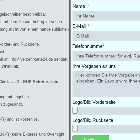
Name
gelschreiber beschreibbar.
und mit dem Gesamtbetrag versehen.
E-Mail
htung
nicht
von einem handelsüblichen
Vorder- und Rückseite.
Telefonnummer
sst.
il an info@verzehrkarte24.de
senden
.
Ihre Vorgaben an uns
-79100-50.
0 Cent…… 2,- EUR Sc
hri
tte. kein
ung mit angeben
Logo/Bild Vorderseite
n zugesandt.
Fr) und ist kostenlos.
Logo/Bild Rückseite
.
Mo-Fr) keine Express und Overnight
Senden