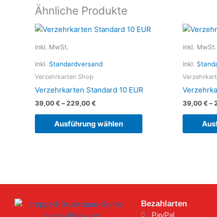
Ähnliche Produkte
Dieses
Produkt
inkl. MwSt.
inkl. MwSt.
weist
mehrere
inkl.
Standardversand
inkl.
Stand
Varianten
Verzehrkarten Shop
Verzehrkar
auf.
Verzehrkarten Standard 10 EUR
Verzehrka
Die
39,00
€
–
229,00
€
39,00
€
–
Optionen
können
Ausführung wählen
Aus
auf
der
Produktseite
gewählt
werden
Bezahlarten
PayPal