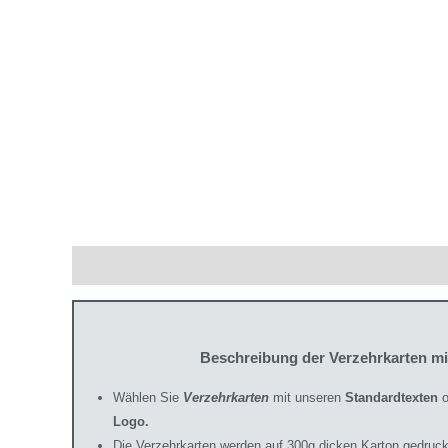
Beschreibung
Zusätzliche Informationen
Produ
Beschreibung der Verzehrkarten m
Wählen Sie
Verzehrkarten
mit unseren
Standardtexten
o
Logo.
Die Verzehrkarten werden auf 300g dicken Karton gedruck