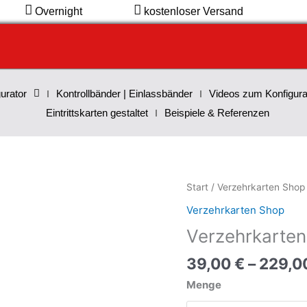
Overnight
kostenloser Versand
urator
Kontrollbänder | Einlassbänder
Videos zum Konfigura
Eintrittskarten gestaltet
Beispiele & Referenzen
Verzehrkarten
Start
/
Verzehrkarten Shop
Standard
Verzehrkarten Shop
5
Verzehrkarten
EUR
Menge
39,00
€
–
229,0
Menge