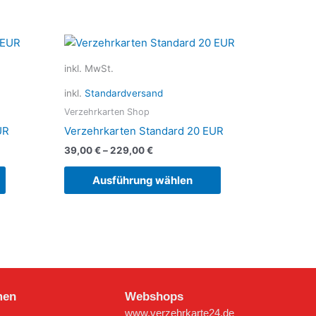
Dieses
Dieses
Produkt
Produkt
inkl. MwSt.
weist
weist
mehrere
mehrere
inkl.
Standardversand
Varianten
Varianten
Verzehrkarten Shop
auf.
auf.
UR
Verzehrkarten Standard 20 EUR
Die
Die
39,00
€
–
229,00
€
Optionen
Optionen
können
können
Ausführung wählen
auf
auf
der
der
Produktseite
Produktseite
gewählt
gewählt
werden
werden
men
Webshops
www.verzehrkarte24.de