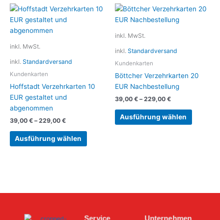
Dieses
Dieses
Produkt
Produkt
weist
weist
inkl. MwSt.
mehrere
mehrere
inkl. MwSt.
inkl.
Standardversand
Varianten
Variante
inkl.
Standardversand
auf.
auf.
Kundenkarten
Die
Die
Kundenkarten
Böttcher Verzehrkarten 20
Optionen
Optionen
Hoffstadt Verzehrkarten 10
EUR Nachbestellung
können
können
EUR gestaltet und
39,00
€
–
229,00
€
auf
auf
abgenommen
der
der
Ausführung wählen
39,00
€
–
229,00
€
Produktseite
Produkts
gewählt
gewählt
Ausführung wählen
werden
werden
Service
Unternehmen