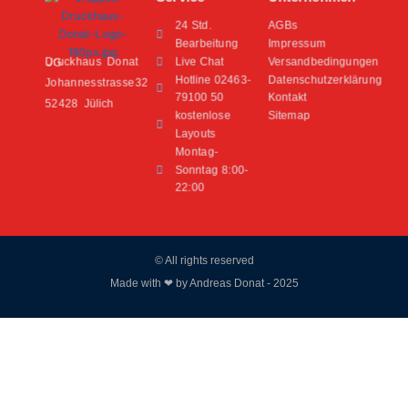
24 Std.
AGBs
Bearbeitung
Impressum
Live Chat
Versandbedingungen
Druckhaus Donat UG
Hotline 02463-
Datenschutzerklärung
Johannesstrasse32
79100 50
Kontakt
52428 Jülich
kostenlose
Sitemap
Layouts
Montag-
Sonntag 8:00-
22:00
© All rights reserved
Made with ❤ by Andreas Donat - 2025