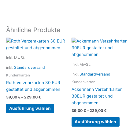
Ähnliche Produkte
Dieses
Dieses
Produkt
Produkt
weist
weist
inkl. MwSt.
mehrere
mehrere
inkl. MwSt.
inkl.
Standardversand
Varianten
Variante
inkl.
Standardversand
auf.
auf.
Kundenkarten
Die
Die
Kundenkarten
Roth Verzehrkarten 30 EUR
Optionen
Optionen
gestaltet und abgenommen
Ackermann Verzehrkarten
können
können
30EUR gestaltet und
39,00
€
–
229,00
€
auf
auf
abgenommen
der
der
Ausführung wählen
39,00
€
–
229,00
€
Produktseite
Produkts
gewählt
gewählt
Ausführung wählen
werden
werden