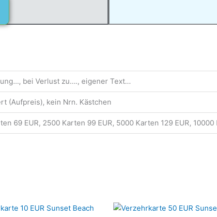
l
t
e
r
n
a
t
ung…, bei Verlust zu…., eigener Text…
i
v
t (Aufpreis), kein Nrn. Kästchen
e
rten 69 EUR, 2500 Karten 99 EUR, 5000 Karten 129 EUR, 10000
:
Dieses