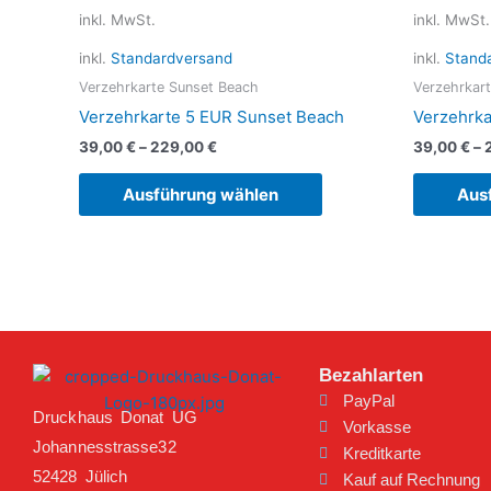
Produkt
inkl. MwSt.
inkl. MwSt.
weist
mehrere
inkl.
Standardversand
inkl.
Stand
Varianten
Verzehrkarte Sunset Beach
Verzehrkar
auf.
Verzehrkarte 5 EUR Sunset Beach
Verzehrka
Die
39,00
€
–
229,00
€
39,00
€
–
Optionen
können
Ausführung wählen
Aus
auf
der
Produktseite
gewählt
werden
Bezahlarten
PayPal
Druckhaus Donat UG
Vorkasse
Johannesstrasse32
Kreditkarte
52428 Jülich
Kauf auf Rechnung