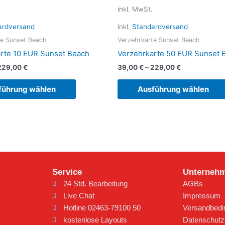
Produkt
inkl. MwSt.
weist
mehrere
ardversand
inkl.
Standardversand
Varianten
te Sunset Beach
Verzehrkarte Sunset Beach
auf.
rte 10 EUR Sunset Beach
Verzehrkarte 50 EUR Sunset 
Die
229,00
€
39,00
€
–
229,00
€
Optionen
können
führung wählen
Ausführung wählen
auf
der
Produktseite
gewählt
werden
Service
Unterneh
24 Std. Bearbeitung
AGBs
Live Chat
Impressum
Hotline 02463-79100 50
Versandbed
kostenlose Layouts
Datenschutz