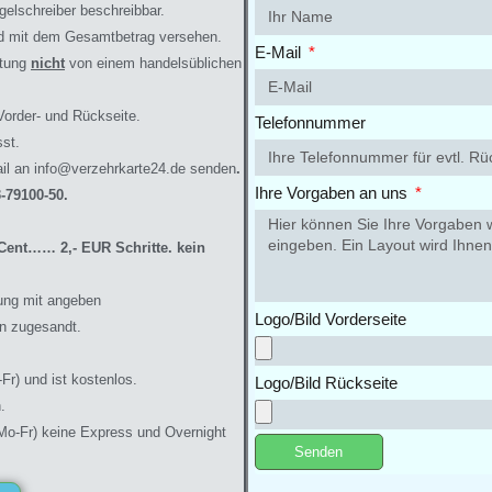
gelschreiber beschreibbar.
und mit dem Gesamtbetrag versehen.
E-Mail
htung
nicht
von einem handelsüblichen
Vorder- und Rückseite.
Telefonnummer
sst.
il an info@verzehrkarte24.de
senden
.
Ihre Vorgaben an uns
-79100-50.
0 Cent…… 2,- EUR Sc
hri
tte. kein
ung mit angeben
Logo/Bild Vorderseite
n zugesandt.
Fr) und ist kostenlos.
Logo/Bild Rückseite
.
Mo-Fr) keine Express und Overnight
Senden
A