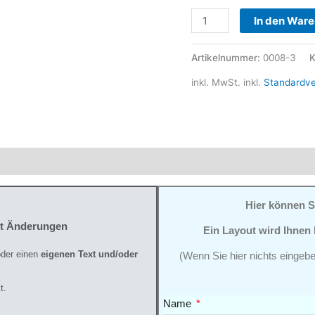
In den War
Artikelnummer:
0008-3
K
inkl. MwSt.
inkl.
Standardv
ktsicherheit
Hier können S
it Änderungen
Ein Layout wird Ihnen
der einen
eigenen Text und/oder
(Wenn Sie hier nichts eingebe
t.
Name