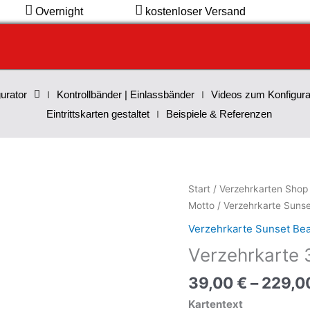
Overnight
kostenloser Versand
urator
Kontrollbänder | Einlassbänder
Videos zum Konfigura
Eintrittskarten gestaltet
Beispiele & Referenzen
Verzehrkarte
Start
/
Verzehrkarten Shop
30
Motto
/
Verzehrkarte Suns
EUR
Verzehrkarte Sunset Be
Sunset
Verzehrkarte
Beach
Menge
39,00
€
–
229,0
Kartentext