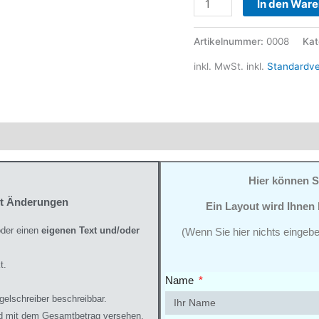
In den War
Artikelnummer:
0008
Kat
inkl. MwSt.
inkl.
Standardv
ktsicherheit
Hier können S
it Änderungen
Ein Layout wird Ihnen
der einen
eigenen Text und/oder
(Wenn Sie hier nichts eingebe
t.
Name
gelschreiber beschreibbar.
und mit dem Gesamtbetrag versehen.