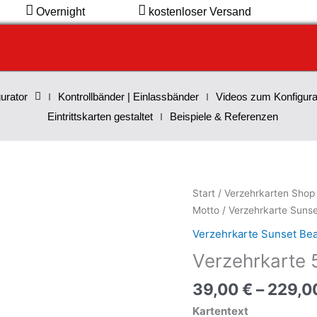
Overnight
kostenloser Versand
urator
Kontrollbänder | Einlassbänder
Videos zum Konfigura
Eintrittskarten gestaltet
Beispiele & Referenzen
Verzehrkarte
Start
/
Verzehrkarten Shop
5
Motto
/
Verzehrkarte Suns
EUR
Verzehrkarte Sunset Be
Sunset
Verzehrkarte 
Beach
Menge
39,00
€
–
229,0
Kartentext