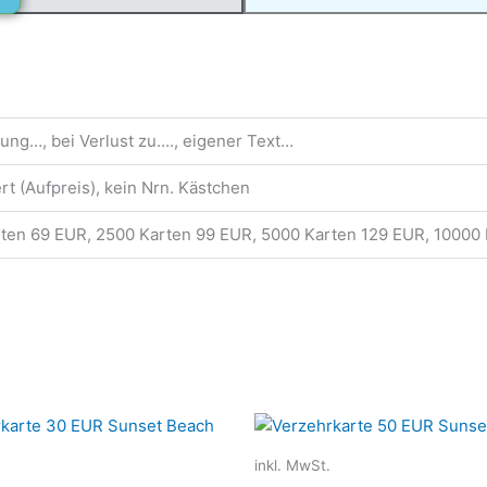
t
e
r
n
a
t
ung…, bei Verlust zu…., eigener Text…
i
v
t (Aufpreis), kein Nrn. Kästchen
e
rten 69 EUR, 2500 Karten 99 EUR, 5000 Karten 129 EUR, 10000
:
Dieses
Produkt
inkl. MwSt.
weist