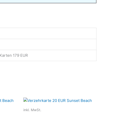
 Karten 179 EUR
Dieses
Dieses
Produkt
Produkt
inkl. MwSt.
weist
weist