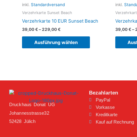
mehrere
inkl.
Standardversand
inkl.
Stand
Varianten
Verzehrkarte Sunset Beach
Verzehrkar
auf.
Verzehrkarte 10 EUR Sunset Beach
Verzehrka
Die
39,00
€
–
229,00
€
39,00
€
–
Optionen
können
Ausführung wählen
Aus
auf
der
Produktseite
gewählt
werden
Bezahlarten
PayPal
Druckhaus Donat UG
Vorkasse
Johannesstrasse32
Kreditkarte
52428 Jülich
Kauf auf Rechnung