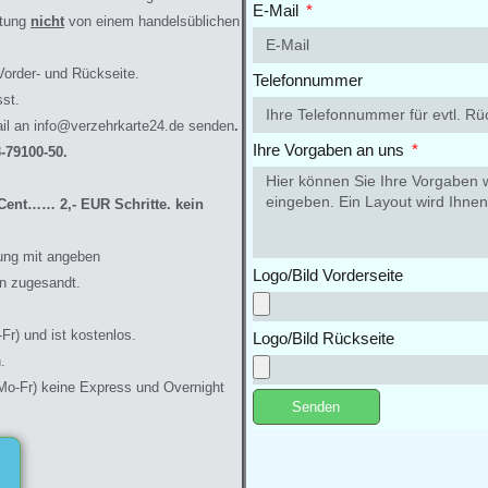
E-Mail
htung
nicht
von einem handelsüblichen
Vorder- und Rückseite.
Telefonnummer
sst.
il an info@verzehrkarte24.de
senden
.
Ihre Vorgaben an uns
-79100-50.
0 Cent…… 2,- EUR Sc
hri
tte. kein
ung mit angeben
Logo/Bild Vorderseite
n zugesandt.
Fr) und ist kostenlos.
Logo/Bild Rückseite
.
Mo-Fr) keine Express und Overnight
Senden
A
l