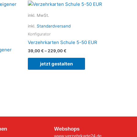
ses
Dieses
dukt
Produkt
inkl. MwSt.
st
weist
rere
mehrere
inkl.
Standardversand
ianten
Varianten
Konfigurator
auf.
Verzehrkarten Schule 5-50 EUR
Die
gener
39,00
€
–
229,00
€
ionen
Optionen
nen
können
jetzt gestalten
auf
der
duktseite
Produktseite
ählt
gewählt
den
werden
men
Webshops
www.verzehrkarte24.de