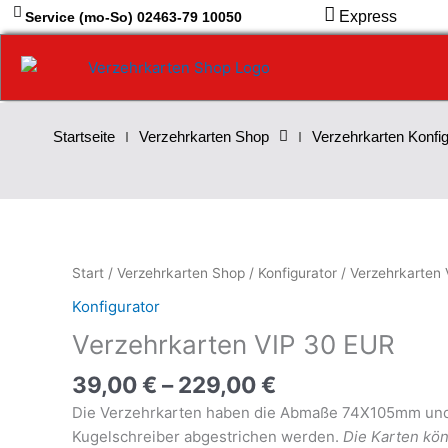
Zum
Express
Service (mo-So) 02463-79 10050
Inhalt
springen
Startseite
Verzehrkarten Shop
Verzehrkarten Konfig
Verzehrkarten
Start
/
Verzehrkarten Shop
/
Konfigurator
/ Verzehrkarten
VIP
Konfigurator
30
Verzehrkarten VIP 30 EUR
EUR
Menge
39,00
€
–
229,00
€
Die Verzehrkarten haben die Abmaße 74X105mm und w
Kugelschreiber abgestrichen werden.
Die Karten kön