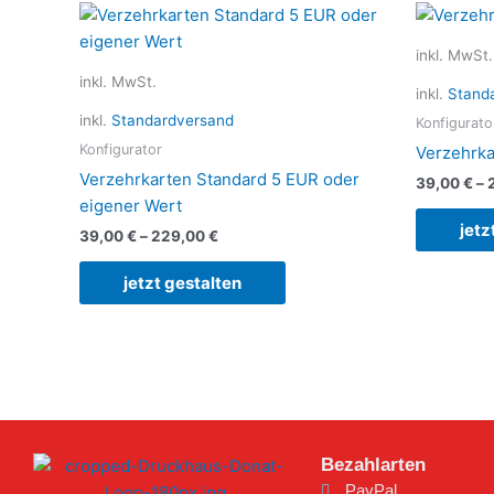
Dieses
Produkt
inkl. MwSt.
weist
inkl. MwSt.
mehrere
inkl.
Stand
Varianten
inkl.
Standardversand
Konfigurato
auf.
Konfigurator
Verzehrka
Die
Verzehrkarten Standard 5 EUR oder
39,00
€
–
Optionen
eigener Wert
können
jetz
39,00
€
–
229,00
€
auf
der
jetzt gestalten
Produktseite
gewählt
werden
Bezahlarten
PayPal