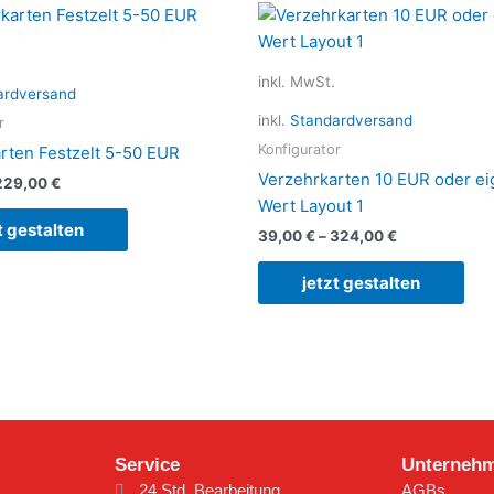
Dieses
Die
Produkt
Pro
weist
wei
inkl. MwSt.
mehrere
meh
ardversand
Varianten
Var
inkl.
Standardversand
r
auf.
auf.
Konfigurator
rten Festzelt 5-50 EUR
Die
Die
Verzehrkarten 10 EUR oder ei
229,00
€
Optionen
Opt
Wert Layout 1
können
kön
t gestalten
39,00
€
–
324,00
€
auf
auf
der
der
jetzt gestalten
Produktseite
Pro
gewählt
gew
werden
wer
Service
Unterneh
24 Std. Bearbeitung
AGBs